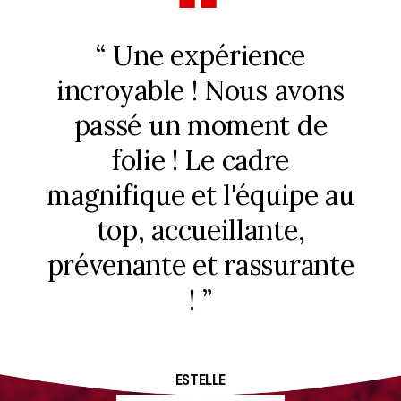
“ Superbe expérience
“ U
ons
avec une équipe au top!
q
de
Le cadre est splendide et
b
bucolique avec une belle
éq
e au
vue sur l'Aubrac. ”
v
ante
JEAN-FRANÇOIS