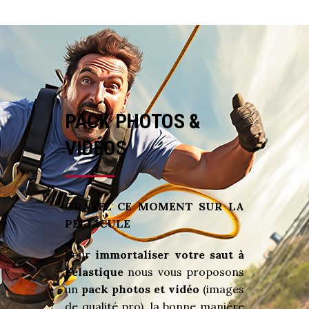
PACK
PHOTOS
&
VIDÉOS
GRAVEZ CE MOMENT SUR LA
PELLICULE
Pour
immortaliser votre saut à
l’élastique
nous vous proposons
un
pack photos et vidéo
(images
de qualité pro), la bonne manière