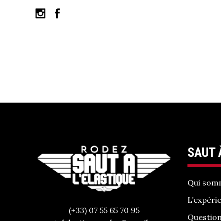
SAUT 
Qui som
L’expéri
(+33) 07 55 65 70 95
Question