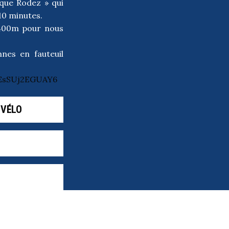
tique Rodez » qui
10 minutes.
 400m pour nous
nes en fauteuil
WEsSUj2EGUAY6
 VÉLO