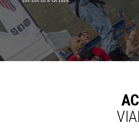
AC
VI