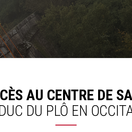
CÈS
AU
CENTRE
DE
S
ADUC
DU
PLÔ
EN
OCCIT