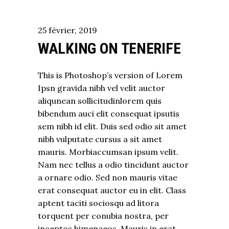
25
février
,
2019
WALKING ON TENERIFE
This is Photoshop’s version of Lorem
Ipsn gravida nibh vel velit auctor
aliqunean sollicitudinlorem quis
bibendum auci elit consequat ipsutis
sem nibh id elit. Duis sed odio sit amet
nibh vulputate cursus a sit amet
mauris. Morbiaccumsan ipsum velit.
Nam nec tellus a odio tincidunt auctor
a ornare odio. Sed non mauris vitae
erat consequat auctor eu in elit. Class
aptent taciti sociosqu ad litora
torquent per conubia nostra, per
inceptos himenaeos. Mauris in erat