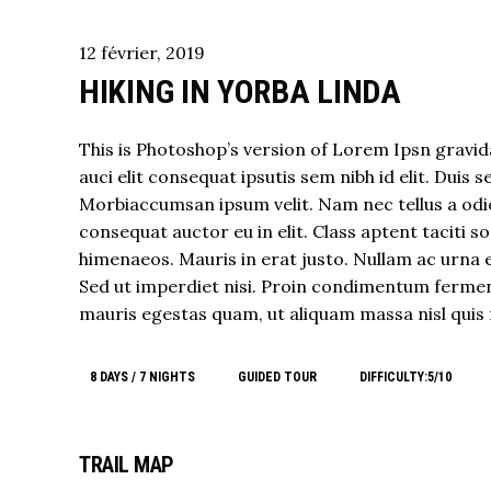
12
février
,
2019
HIKING IN YORBA LINDA
This is Photoshop’s version of Lorem Ipsn gravida
auci elit consequat ipsutis sem nibh id elit. Duis 
Morbiaccumsan ipsum velit. Nam nec tellus a odio
consequat auctor eu in elit. Class aptent taciti 
himenaeos. Mauris in erat justo. Nullam ac urna 
Sed ut imperdiet nisi. Proin condimentum fermen
mauris egestas quam, ut aliquam massa nisl quis 
8 DAYS / 7 NIGHTS
GUIDED TOUR
DIFFICULTY:5/10
TRAIL MAP