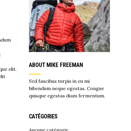
endum
t
s
ABOUT MIKE FREEMAN
ue elit.
lit
Sed faucibus turpis in eu mi
bibendum neque egestas. Congue
quisque egestas diam fermentum.
CATÉGORIES
Aucune catégorie